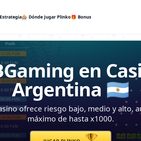
Estrategia
Dónde Jugar Plinko
Bonus
BGaming en Cas
Argentina 🇦🇷
casino ofrece riesgo bajo, medio y alto, 
máximo de hasta x1000.