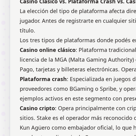
Casino Clásico vs. Plataforma Crash vs. Cas
La elección del tipo de plataforma afecta di
jugador. Antes de registrarte en cualquier si
título.
Los tres tipos de plataformas donde podés e
Casino online clásico
: Plataforma tradicion
licencia de la
MGA (Malta Gaming Authority)
Pago, tarjetas y billeteras electrónicas. O
Plataforma crash
: Especializada en juegos 
proveedores como BGaming o Spribe, y oper
ejemplos activos en este segmento con pres
Casino cripto
: Opera principalmente con cri
sitios. Stake es el operador más reconocido 
Kun Agüero como embajador oficial, lo que ha