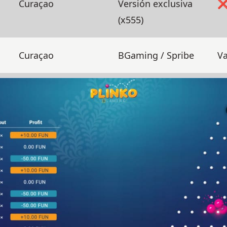
Curaçao
Versión exclusiva
❌ 
(x555)
Curaçao
BGaming / Spribe
Va