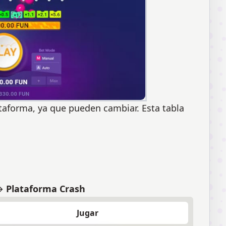
taforma, ya que pueden cambiar. Esta tabla
 →
Plataforma Crash
Jugar