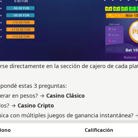
rse directamente en la sección de cajero de cada pla
spondé estas 3 preguntas:
perar en pesos? →
Casino Clásico
idos? →
Casino Cripto
ica con múltiples juegos de ganancia instantánea?
Bono
Calificación