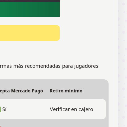
taformas más recomendadas para jugadores
epta Mercado Pago
Retiro mínimo
 Sí
Verificar en cajero