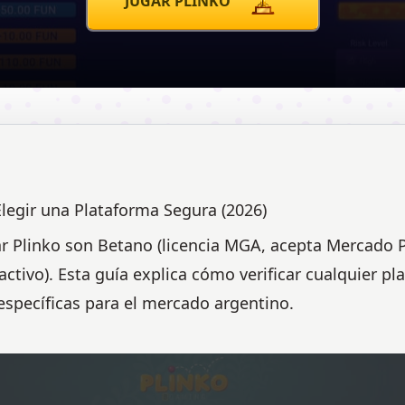
JUGAR PLINKO
legir una Plataforma Segura (2026)
r Plinko son Betano (licencia MGA, acepta Mercado Pag
tivo). Esta guía explica cómo verificar cualquier pl
específicas para el mercado argentino.