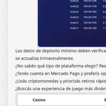
Los datos de depósito mínimo deben verifica
se actualiza trimestralmente.
¿No sabés qué tipo de plataforma elegir? Re
¿Tenés cuenta en Mercado Pago y preferís o
¿Usás criptomonedas y priorizás retiros ráp
¿Buscás una experiencia de juego más dinám
Casino